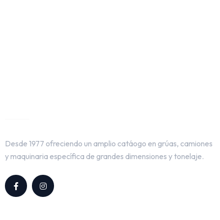
Grúas Losfablos
Desde 1977 ofreciendo un amplio catáogo en grúas, camiones
y maquinaria específica de grandes dimensiones y tonelaje.
Servicios